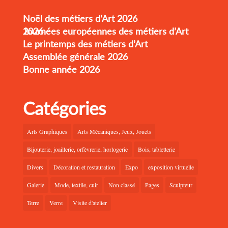
Noël des métiers d’Art 2026
Journées européennes des métiers d’Art 2026
Le printemps des métiers d’Art
Assemblée générale 2026
Bonne année 2026
Catégories
Arts Graphiques
Arts Mécaniques, Jeux, Jouets
Bijouterie, joaillerie, orfèvrerie, horlogerie
Bois, tabletterie
Divers
Décoration et restauration
Expo
exposition virtuelle
Galerie
Mode, textile, cuir
Non classé
Pages
Sculpteur
Terre
Verre
Visite d'atelier