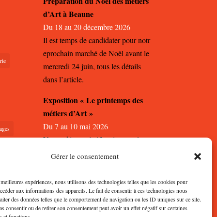
Préparation du Noël des métiers
d’Art à Beaune
Du 18 au 20 décembre 2026
Il est temps de candidater pour notr
eprochain marché de Noël avant le
rie
mercredi 24 juin, tous les détails
dans l’article.
Exposition « Le printemps des
métiers d’Art »
Du 7 au 10 mai 2026
ages
Venez découvrir 12 artisans et leurs
créations à la Ferronnerie à Dijon
Gérer le consentement
pour une exposition de printemps
autour des métiers d’Art.
s meilleures expériences, nous utilisons des technologies telles que les cookies pour
accéder aux informations des appareils. Le fait de consentir à ces technologies nous
raiter des données telles que le comportement de navigation ou les ID uniques sur ce site.
pas consentir ou de retirer son consentement peut avoir un effet négatif sur certaines
s et fonctions.