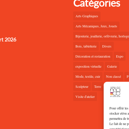
Catégories
Arts Graphiques
Arts Mécaniques, Jeux, Jouets
Bijouterie, joaillerie, orfèvrerie, horloge
rt 2026
Bois, tabletterie
Divers
Décoration et restauration
Expo
exposition virtuelle
Galerie
Mode, textile, cuir
Non classé
P
Sculpteur
Terre
Verre
Visite d'atelier
Pour offrir le
stocker et/ou 
permettra de t
Le fait de ne 
caractéristique