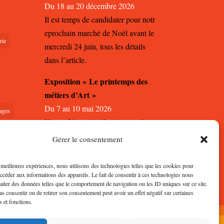
Du 18 au 20 décembre 2026
Il est temps de candidater pour notr
eprochain marché de Noël avant le
rie
mercredi 24 juin, tous les détails
dans l’article.
Exposition « Le printemps des
métiers d’Art »
Du 7 au 10 mai 2026
ages
Venez découvrir 12 artisans et leurs
créations à la Ferronnerie à Dijon
Gérer le consentement
pour une exposition de printemps
autour des métiers d’Art.
s meilleures expériences, nous utilisons des technologies telles que les cookies pour
accéder aux informations des appareils. Le fait de consentir à ces technologies nous
raiter des données telles que le comportement de navigation ou les ID uniques sur ce site.
pas consentir ou de retirer son consentement peut avoir un effet négatif sur certaines
s et fonctions.