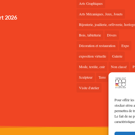
Arts Graphiques
Arts Mécaniques, Jeux, Jouets
rt 2026
Bijouterie, joaillerie, orfèvrerie, horloge
Bois, tabletterie
Divers
Décoration et restauration
Expo
exposition virtuelle
Galerie
Mode, textile, cuir
Non classé
P
Sculpteur
Terre
Verre
Visite d'atelier
Pour offrir le
stocker et/ou 
permettra de t
Le fait de ne 
caractéristique