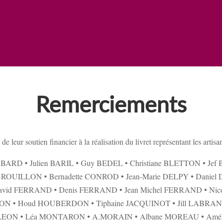
Remerciements
 leur soutien financier à la réalisation du livret représentant les artisan
ri BARD • Julien BARIL • Guy BEDEL • Christiane BLETTON • J
ROUILLON • Bernadette CONROD • Jean-Marie DELPY • Danie
avid FERRAND • Denis FERRAND • Jean Michel FERRAND • Nico
DON • Houd HOUBERDON • Tiphaine JACQUINOT • Jill LAB
 LEON • Léa MONTARON • A.MORAIN • Albane MOREAU • Amél