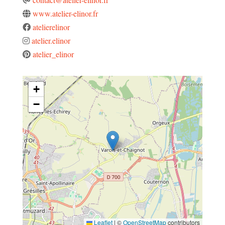
www.atelier-elinor.fr
atelierelinor
atelier.elinor
atelier_elinor
+
−
Leaflet
|
©
OpenStreetMap
contributors