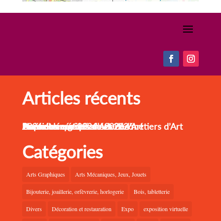
Articles récents
Noël des métiers d’Art 2026
Journées européennes des métiers d’Art 2026
Le printemps des métiers d’Art
Assemblée générale 2026
Bonne année 2026
Catégories
Arts Graphiques
Arts Mécaniques, Jeux, Jouets
Bijouterie, joaillerie, orfèvrerie, horlogerie
Bois, tabletterie
Divers
Décoration et restauration
Expo
exposition virtuelle