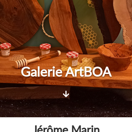
Galerie ArtBOA

Jérôme Marin