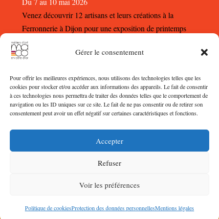
Du 7 au 10 mai 2026
Venez découvrir 12 artisans et leurs créations à la
Ferronnerie à Dijon pour une exposition de printemps
autour des métiers d’Art.
Gérer le consentement
Pour offrir les meilleures expériences, nous utilisons des technologies telles que les
cookies pour stocker et/ou accéder aux informations des appareils. Le fait de consentir
à ces technologies nous permettra de traiter des données telles que le comportement de
navigation ou les ID uniques sur ce site. Le fait de ne pas consentir ou de retirer son
consentement peut avoir un effet négatif sur certaines caractéristiques et fonctions.
©2023
MAeCO
Accepter
Website by
imi21 Studios
| Mise à jour et sécurisation by
Refuser
Numaxion
Voir les préférences
Vers le haut
↑
Politique de cookies
Protection des données personnelles
Mentions légales