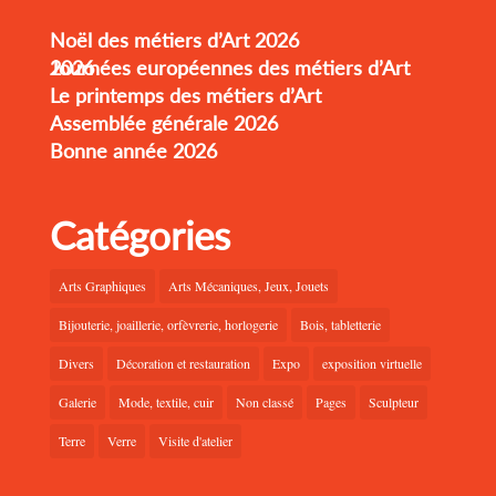
Noël des métiers d’Art 2026
Journées européennes des métiers d’Art 2026
Le printemps des métiers d’Art
Assemblée générale 2026
Bonne année 2026
Catégories
Arts Graphiques
Arts Mécaniques, Jeux, Jouets
Bijouterie, joaillerie, orfèvrerie, horlogerie
Bois, tabletterie
Divers
Décoration et restauration
Expo
exposition virtuelle
Galerie
Mode, textile, cuir
Non classé
Pages
Sculpteur
Terre
Verre
Visite d'atelier