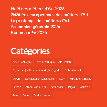
Noël des métiers d’Art 2026
Journées européennes des métiers d’Art 2026
Le printemps des métiers d’Art
Assemblée générale 2026
Bonne année 2026
Catégories
Arts Graphiques
Arts Mécaniques, Jeux, Jouets
Bijouterie, joaillerie, orfèvrerie, horlogerie
Bois, tabletterie
Divers
Décoration et restauration
Expo
exposition virtuelle
Galerie
Mode, textile, cuir
Non classé
Pages
Sculpteur
Terre
Verre
Visite d'atelier