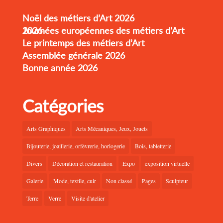
Noël des métiers d’Art 2026
Journées européennes des métiers d’Art 2026
Le printemps des métiers d’Art
Assemblée générale 2026
Bonne année 2026
Catégories
Arts Graphiques
Arts Mécaniques, Jeux, Jouets
Bijouterie, joaillerie, orfèvrerie, horlogerie
Bois, tabletterie
Divers
Décoration et restauration
Expo
exposition virtuelle
Galerie
Mode, textile, cuir
Non classé
Pages
Sculpteur
Terre
Verre
Visite d'atelier