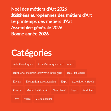
Noël des métiers d’Art 2026
Journées européennes des métiers d’Art 2026
Le printemps des métiers d’Art
Assemblée générale 2026
Bonne année 2026
Catégories
Arts Graphiques
Arts Mécaniques, Jeux, Jouets
Bijouterie, joaillerie, orfèvrerie, horlogerie
Bois, tabletterie
Divers
Décoration et restauration
Expo
exposition virtuelle
Galerie
Mode, textile, cuir
Non classé
Pages
Sculpteur
Terre
Verre
Visite d'atelier