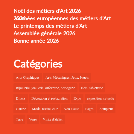
Noël des métiers d’Art 2026
Journées européennes des métiers d’Art 2026
Le printemps des métiers d’Art
Assemblée générale 2026
Bonne année 2026
Catégories
Arts Graphiques
Arts Mécaniques, Jeux, Jouets
Bijouterie, joaillerie, orfèvrerie, horlogerie
Bois, tabletterie
Divers
Décoration et restauration
Expo
exposition virtuelle
Galerie
Mode, textile, cuir
Non classé
Pages
Sculpteur
Terre
Verre
Visite d'atelier